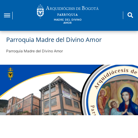
Pasar
al
PARROQUIA
contenido
MADRE DEL DIVINO
AMOR
principal
Parroquia Madre del Divino Amor
Parroquia Madre del Divino Amor